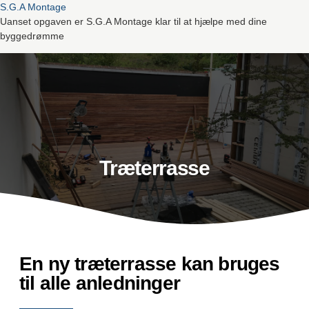
S.G.A Montage
Uanset opgaven er S.G.A Montage klar til at hjælpe med dine
byggedrømme
Træterrasse
En ny træterrasse kan bruges
til alle anledninger